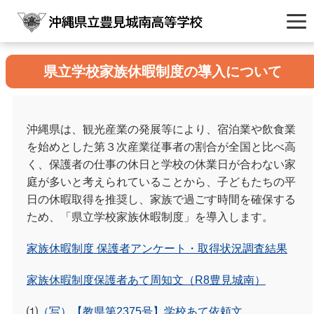
県立学校家族休暇制度の導入について
沖縄県は、観光産業の発展等により、宿泊業や飲食業
を始めとした第３次産業従事者の割合が全国と比べ高
く、保護者の仕事の休日と学校の休業日が合わない家
庭が多いと考えられていることから、子どもたちの平
日の休暇取得を推奨し、家族で過ごす時間を確保する
ため、「県立学校家族休暇制度」を導入します。
家族休暇制度 保護者アンケート・取得状況調査結果
家族休暇制度保護者あて周知文（R8豊見城南）
⑴
（写）【教県第2375号】学校あて依頼文